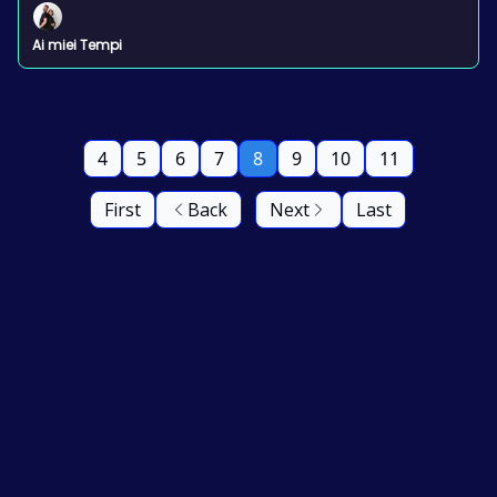
Ai miei Tempi
4
5
6
7
8
9
10
11
First
Back
Next
Last