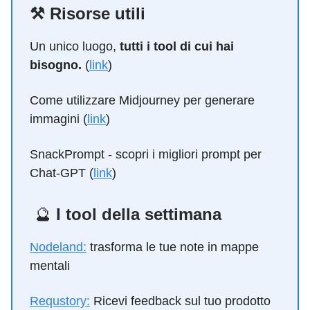
⚒️ Risorse utili
Un unico luogo,
tutti i tool di cui hai
bisogno.
(
link
)
Come utilizzare Midjourney per generare
immagini (
link
)
SnackPrompt - scopri i migliori prompt per
Chat-GPT (
link
)
🔮
I tool della settimana
Nodeland:
trasforma le tue note in mappe
mentali
Requstory:
Ricevi feedback sul tuo prodotto