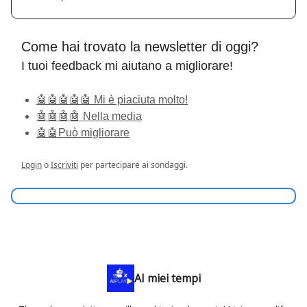
Come hai trovato la newsletter di oggi?
I tuoi feedback mi aiutano a migliorare!
🤖🤖🤖🤖🤖 Mi è piaciuta molto!
🤖🤖🤖🤖 Nella media
🤖🤖Può migliorare
Login
o
Iscriviti
per partecipare ai sondaggi.
AI miei tempi