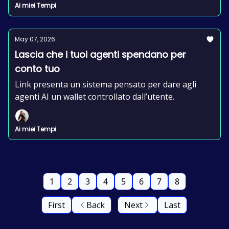
Ai miei Tempi
May 07, 2026
Lascia che i tuoi agenti spendano per
conto tuo
Link presenta un sistema pensato per dare agli
agenti AI un wallet controllato dall’utente.
Ai miei Tempi
1
2
3
4
5
6
7
8
First
Back
Next
Last