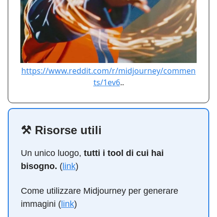
https://www.reddit.com/r/midjourney/commen
ts/1ev6
..
⚒️ Risorse utili
Un unico luogo,
tutti i tool di cui hai
bisogno.
(
link
)
Come utilizzare Midjourney per generare
immagini (
link
)