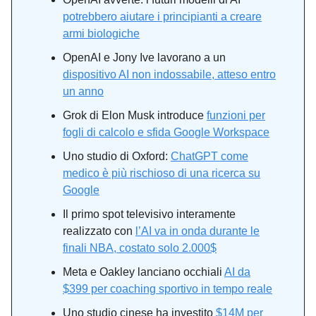
potrebbero aiutare i principianti a creare
armi biologiche
OpenAI e Jony Ive lavorano a un
dispositivo AI non indossabile, atteso entro
un anno
Grok di Elon Musk introduce
funzioni per
fogli di calcolo e sfida Google Workspace
Uno studio di Oxford:
ChatGPT come
medico è più rischioso di una ricerca su
Google
Il primo spot televisivo interamente
realizzato con
l’AI va in onda durante le
finali NBA, costato solo 2.000$
Meta e Oakley lanciano occhiali
AI da
$399 per coaching sportivo in tempo reale
Uno studio cinese ha investito
$14M per