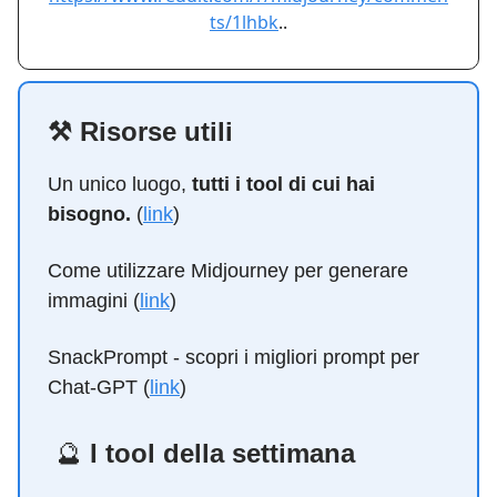
ts/1lhbk
..
⚒️ Risorse utili
Un unico luogo,
tutti i tool di cui hai
bisogno.
(
link
)
Come utilizzare Midjourney per generare
immagini (
link
)
SnackPrompt - scopri i migliori prompt per
Chat-GPT (
link
)
🔮
I tool della settimana