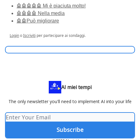
🤖🤖🤖🤖🤖 Mi è piaciuta molto!
🤖🤖🤖🤖 Nella media
🤖🤖Può migliorare
Login
o
Iscriviti
per partecipare ai sondaggi.
AI miei tempi
The only newsletter you'll need to implement AI into your life