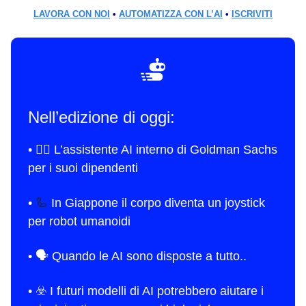
LAVORA CON NOI
•
AUTOMATIZZA CON L’AI
•
ISCRIVITI
Nell’edizione di oggi:
• 🙋‍♂️ L’assistente AI interno di Goldman Sachs
per i suoi dipendenti
•
🦾
In Giappone il corpo diventa un joystick
per robot umanoidi
•
🗣️ Quando le AI sono disposte a tutto..
•
☣️ I futuri modelli di AI potrebbero aiutare i