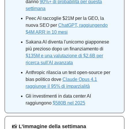
danno
90%+ di probabilità per questa
settimana
Peec AI raccoglie $21M per la GEO, la
nuova SEO per
ChatGPT, raggiungendo
$4M ARR in 10 mesi
Sakana AI diventa l'unicorno giapponese
più prezioso dopo un finanziamento di
$135M e una valutazione di $2.6B per
ricerca sull'AI avanzata
Anthropic rilascia un test open-source per
bias politico dove
Claude Opus 4.1
raggiunge il 95% di imparzialità
Gli investimenti in data center AI
raggiungono
$580B nel 2025
📸
L’immagine della settimana