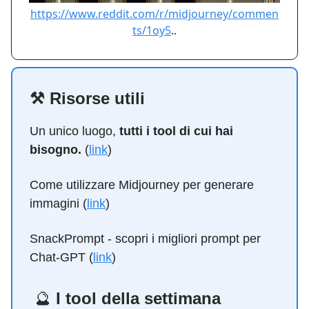
https://www.reddit.com/r/midjourney/commen
ts/1oy5
..
⚒️ Risorse utili
Un unico luogo,
tutti i tool di cui hai
bisogno.
(
link
)
Come utilizzare Midjourney per generare
immagini (
link
)
SnackPrompt - scopri i migliori prompt per
Chat-GPT (
link
)
🔮
I tool della settimana