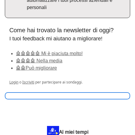
automatizzare i tuoi processi aziendali e
personali
Come hai trovato la newsletter di oggi?
I tuoi feedback mi aiutano a migliorare!
🤖🤖🤖🤖🤖 Mi è piaciuta molto!
🤖🤖🤖🤖 Nella media
🤖🤖Può migliorare
Login
o
Iscriviti
per partecipare ai sondaggi.
AI miei tempi