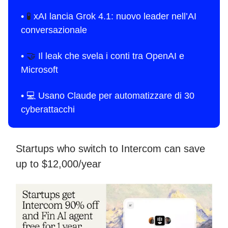
•
🧪
xAI lancia Grok 4.1: nuovo leader nell’AI
conversazionale
•
🤝
Il leak che svela i conti tra OpenAI e
Microsoft
•
💻 Usano Claude per automatizzare di 30
cyberattacchi
Startups who switch to Intercom can save
up to $12,000/year