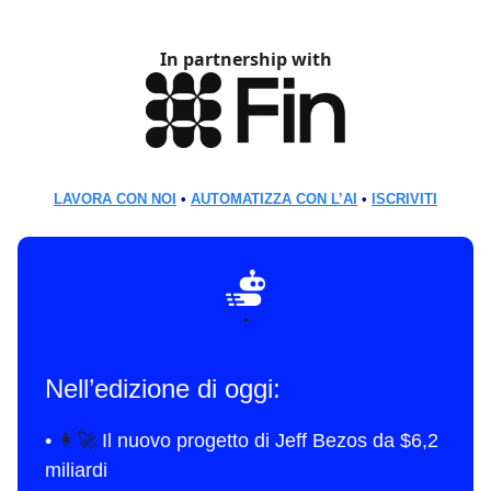
In partnership with
LAVORA CON NOI
•
AUTOMATIZZA CON L’AI
•
ISCRIVITI
•
Nell’edizione di oggi:
•
👩‍🚀
Il nuovo progetto di Jeff Bezos da $6,2
miliardi