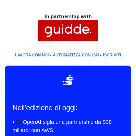
In partnership with
LAVORA CON NOI
•
AUTOMATIZZA CON L’AI
•
ISCRIVITI
•
Nell’edizione di oggi:
•
🤝
OpenAI sigla una partnership da $38
miliardi con AWS