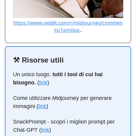
https://www.reddit.com/r/midjourney/commen
ts/1om0op
..
⚒️ Risorse utili
Un unico luogo,
tutti i tool di cui hai
bisogno.
(
link
)
Come utilizzare Midjourney per generare
immagini (
link
)
SnackPrompt - scopri i migliori prompt per
Chat-GPT (
link
)