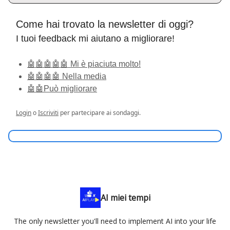
Come hai trovato la newsletter di oggi?
I tuoi feedback mi aiutano a migliorare!
🤖🤖🤖🤖🤖 Mi è piaciuta molto!
🤖🤖🤖🤖 Nella media
🤖🤖Può migliorare
Login
o
Iscriviti
per partecipare ai sondaggi.
AI miei tempi
The only newsletter you'll need to implement AI into your life