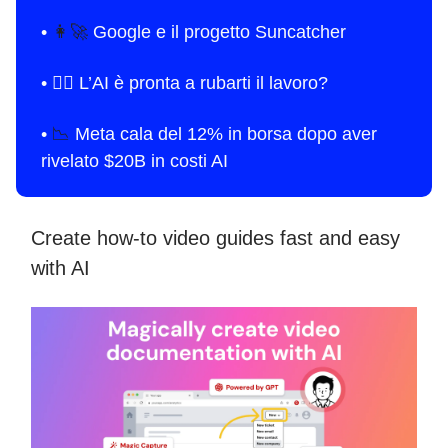
•
👩‍🚀
Google e il progetto Suncatcher
•
👷‍♂️ L’AI è pronta a rubarti il lavoro?
•
📉
Meta cala del 12% in borsa dopo aver
rivelato $20B in costi AI
Create how-to video guides fast and easy
with AI