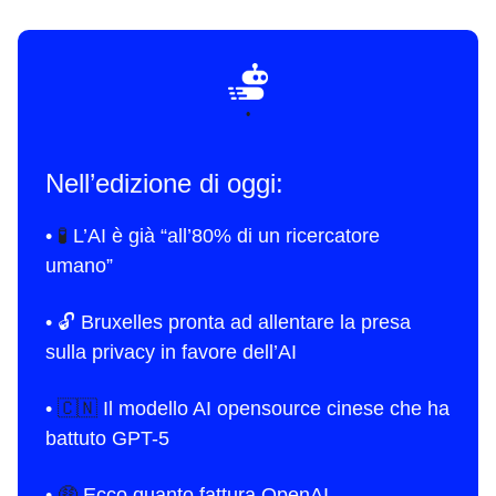
•
Nell’edizione di oggi:
•
🧪
L’AI è già “all’80% di un ricercatore
umano”
•
🔓 Bruxelles pronta ad allentare la presa
sulla privacy in favore dell’AI
•
🇨🇳
Il modello AI opensource cinese che ha
battuto GPT-5
•
🤑
Ecco quanto fattura OpenAI..