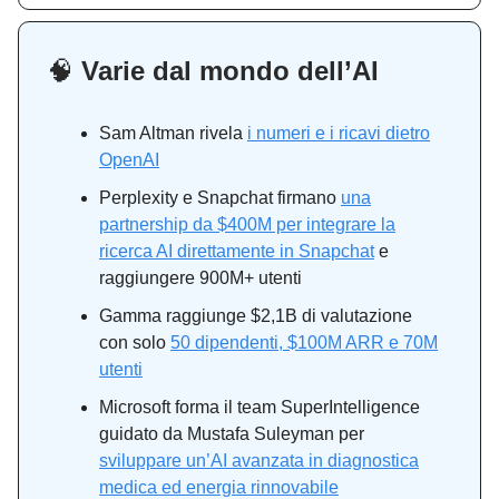
🧠
Varie dal mondo dell’AI
Sam Altman rivela
i numeri e i ricavi dietro
OpenAI
Perplexity e Snapchat firmano
una
partnership da $400M per integrare la
ricerca AI direttamente in Snapchat
e
raggiungere 900M+ utenti
Gamma raggiunge $2,1B di valutazione
con solo
50 dipendenti, $100M ARR e 70M
utenti
Microsoft forma il team SuperIntelligence
guidato da Mustafa Suleyman per
sviluppare un’AI avanzata in diagnostica
medica ed energia rinnovabile